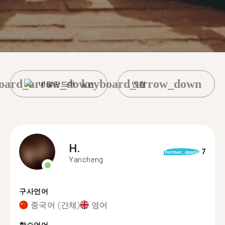
oard_arrow_down
keyboard_arrow_down
네덜란드어
옌청
H.
7
format_quote
Yancheng
구사언어
중국어 (간체)
영어