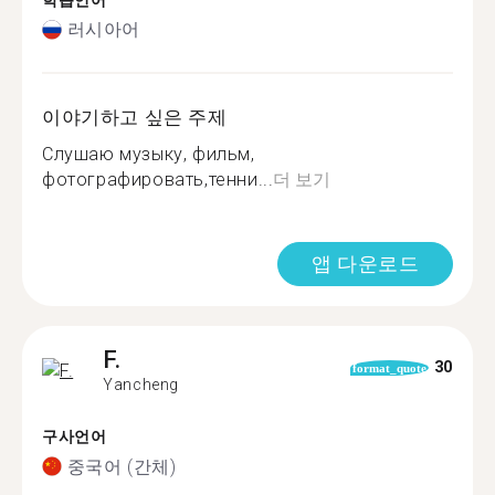
학습언어
러시아어
이야기하고 싶은 주제
Слушаю музыку, фильм,
фотографировать,тенни...
더 보기
앱 다운로드
F.
30
format_quote
Yancheng
구사언어
중국어 (간체)