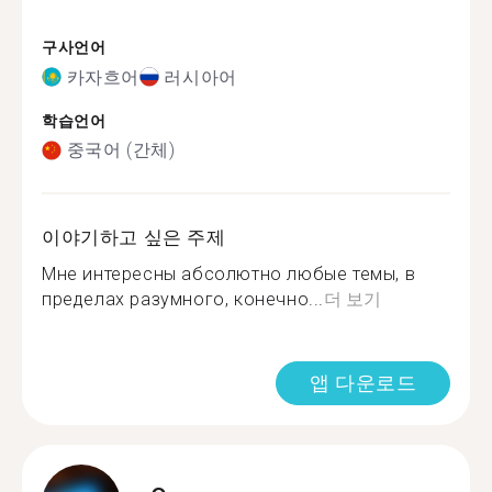
구사언어
카자흐어
러시아어
학습언어
중국어 (간체)
이야기하고 싶은 주제
Мне интересны абсолютно любые темы, в
пределах разумного, конечно...
더 보기
앱 다운로드