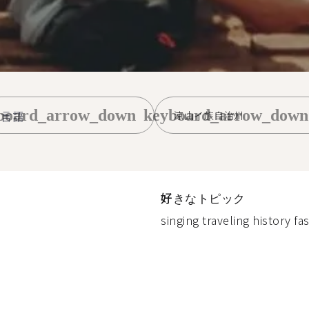
board_arrow_down
keyboard_arrow_down
涼山イ族自治州
好きなトピック
singing traveling history fas