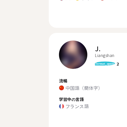
J.
Liangshan
2
format_quote
流暢
中国語（簡体字）
学習中の言語
フランス語