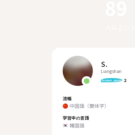
89
人以上の
S.
Liangshan
2
format_quote
流暢
中国語（簡体字）
学習中の言語
韓国語