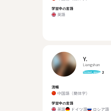
学習中の言語
英語
Y.
Liangshan
2
format_quote
流暢
中国語（簡体字）
学習中の言語
英語
ドイツ語
ロシア語