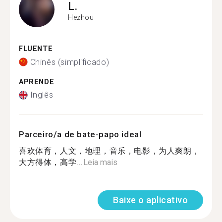
L.
Hezhou
FLUENTE
Chinês (simplificado)
APRENDE
Inglês
Parceiro/a de bate-papo ideal
喜欢体育，人文，地理，音乐，电影，为人爽朗，
大方得体，高学...
Leia mais
Baixe o aplicativo