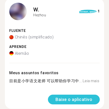
W.
1
format_quote
Hezhou
FLUENTE
Chinês (simplificado)
APRENDE
Alemão
Meus assuntos favoritos
目前是小学语文老师 可以帮助你学习中...
Leia mais
Baixe o aplicativo