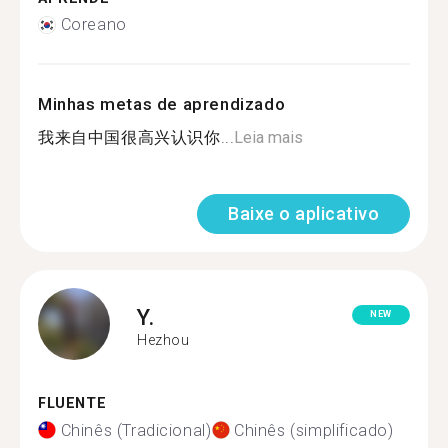
Coreano
Minhas metas de aprendizado
我来自中国很高兴认识你...
Leia mais
Baixe o aplicativo
Y.
NEW
Hezhou
FLUENTE
Chinês (Tradicional)
Chinês (simplificado)