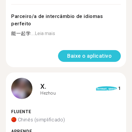
Parceiro/a de intercâmbio de idiomas
perfeito
能一起学...
Leia mais
Baixe o aplicativo
X.
1
format_quote
Hezhou
FLUENTE
Chinês (simplificado)
APRENDE