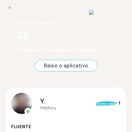
Encontre mais de
32
membros Tandem em Hezhou
Baixe o aplicativo
Y.
1
format_quote
Hezhou
FLUENTE