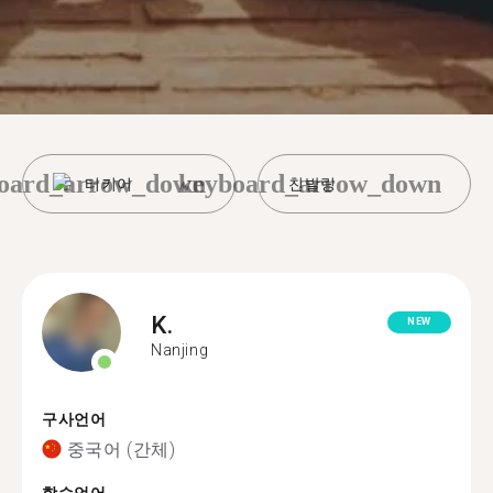
oard_arrow_down
keyboard_arrow_down
터키어
친발링
K.
NEW
Nanjing
구사언어
중국어 (간체)