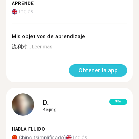
APRENDE
Inglés
Mis objetivos de aprendizaje
流利对...
Leer más
Obtener la app
D.
NEW
Beijing
HABLA FLUIDO
Chino (simplificado)
Inglés