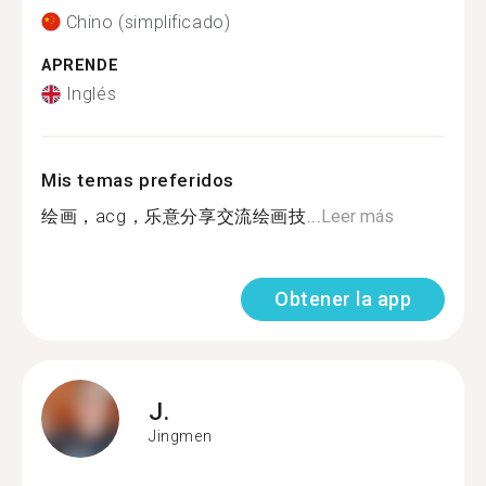
Chino (simplificado)
APRENDE
Inglés
Mis temas preferidos
绘画，acg，乐意分享交流绘画技...
Leer más
Obtener la app
J.
Jingmen