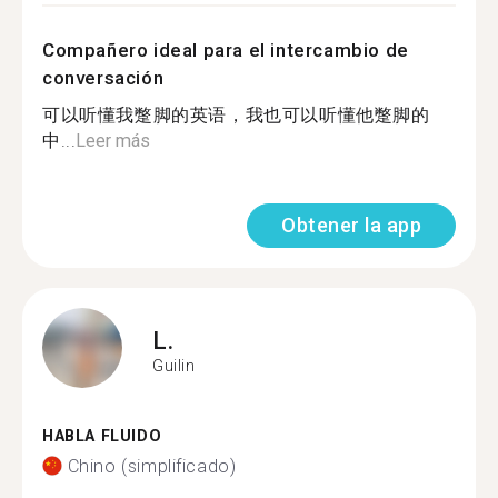
Compañero ideal para el intercambio de
conversación
可以听懂我蹩脚的英语，我也可以听懂他蹩脚的
中...
Leer más
Obtener la app
L.
Guilin
HABLA FLUIDO
Chino (simplificado)