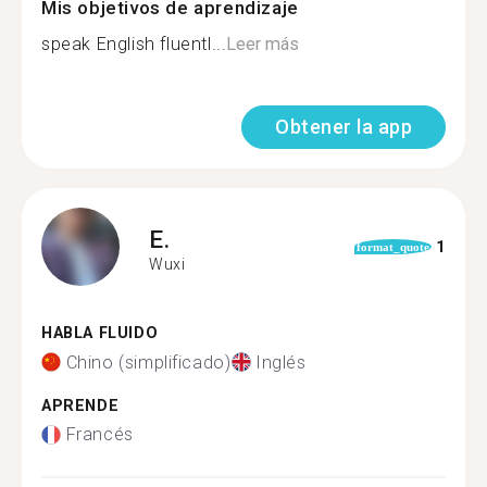
Mis objetivos de aprendizaje
speak English fluentl...
Leer más
Obtener la app
E.
1
format_quote
Wuxi
HABLA FLUIDO
Chino (simplificado)
Inglés
APRENDE
Francés