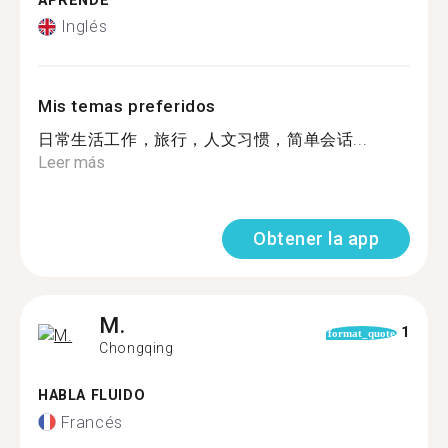
APRENDE
Inglés
Mis temas preferidos
日常生活工作，旅行，人文习惯，简单会话...
Leer más
Obtener la app
M.
1
format_quote
Chongqing
HABLA FLUIDO
Francés