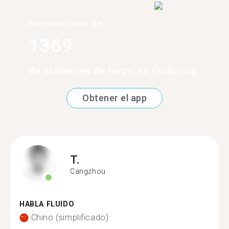
Encuentra más de
1369
de hablantes de turco en Qinbaling
Obtener el app
T.
Cangzhou
HABLA FLUIDO
Chino (simplificado)