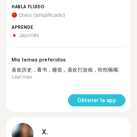
HABLA FLUIDO
Chino (simplificado)
APRENDE
Japonés
Mis temas preferidos
喜欢历史，看书，睡觉，喜欢打游戏，吃吃喝喝...
Leer más
Obtener la app
X.