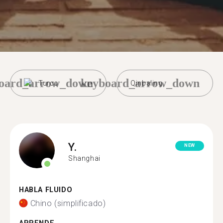
oard_arrow_down
keyboard_arrow_down
Turco
Qinbaling
Y.
NEW
Shanghai
HABLA FLUIDO
Chino (simplificado)