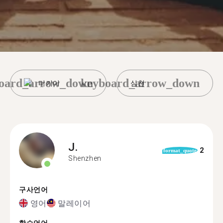
oard_arrow_down
keyboard_arrow_down
터키어
심천
J.
2
format_quote
Shenzhen
구사언어
영어
말레이어