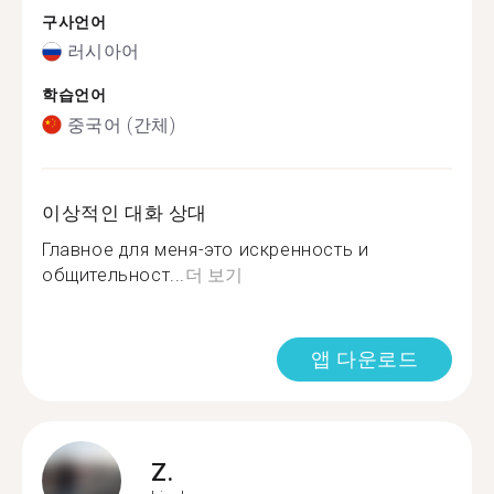
구사언어
러시아어
학습언어
중국어 (간체)
이상적인 대화 상대
Главное для меня-это искренность и
общительност...
더 보기
앱 다운로드
Z.