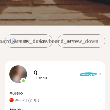
oard_arrow_down
keyboard_arrow_down
터키어
리우저우
Q.
8
format_quote
Liuzhou
구사언어
중국어 (간체)