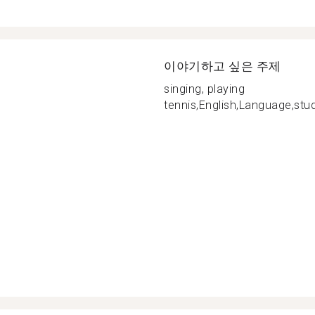
이야기하고 싶은 주제
singing, playing
tennis,English,Language,study