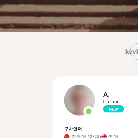
key
A.
Liuzhou
NEW
구사언어
중국어 (간체)
영어