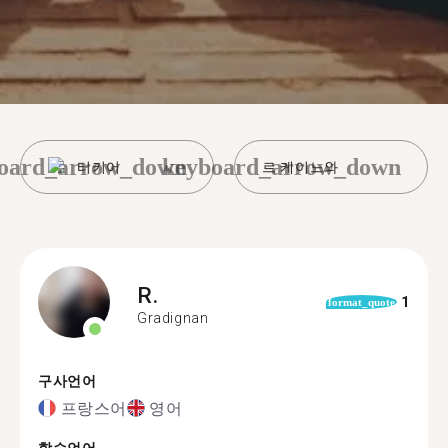
oard_arrow_down
keyboard_arrow_down
터키어
르 케이느와
R.
1
format_quote
Gradignan
구사언어
프랑스어
영어