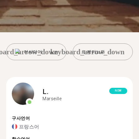
oard_arrow_down
keyboard_arrow_down
러시아어
르 케이느와
L.
NEW
Marseille
구사언어
프랑스어