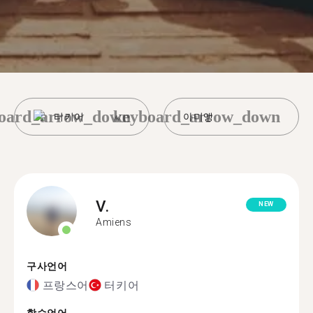
oard_arrow_down
keyboard_arrow_down
터키어
아미앵
V.
NEW
Amiens
구사언어
프랑스어
터키어