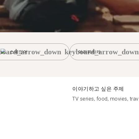
board_arrow_down
keyboard_arrow_down
스페인어
아라피라카
이야기하고 싶은 주제
TV series, food, movies, trave