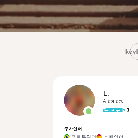
key
L.
Arapiraca
3
format_quote
구사언어
포르투갈어
스페인어