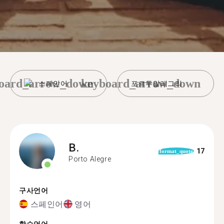
oard_arrow_down
keyboard_arrow_down
스페인어
포르투알레그리
B.
17
format_quote
Porto Alegre
구사언어
스페인어
영어