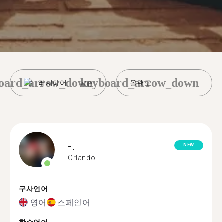
oard_arrow_down
keyboard_arrow_down
러시아어
올랜도
-.
NEW
Orlando
구사언어
영어
스페인어