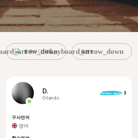
oard_arrow_down
keyboard_arrow_down
중국어 (간체)
올랜도
D.
3
format_quote
Orlando
구사언어
영어