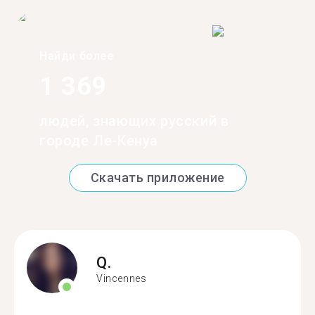
Найди более
1 369
людей, знающих русский в
городе Ле-Кенуа
Скачать приложение
Q.
Vincennes