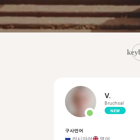
key
V.
Bruchsal
NEW
구사언어
러시아어
영어