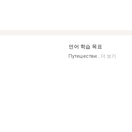
언어 학습 목표
Путешестви...
더 보기