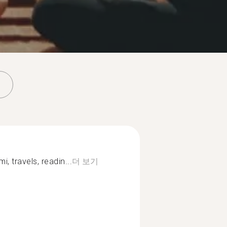
, travels, readin...
더 보기