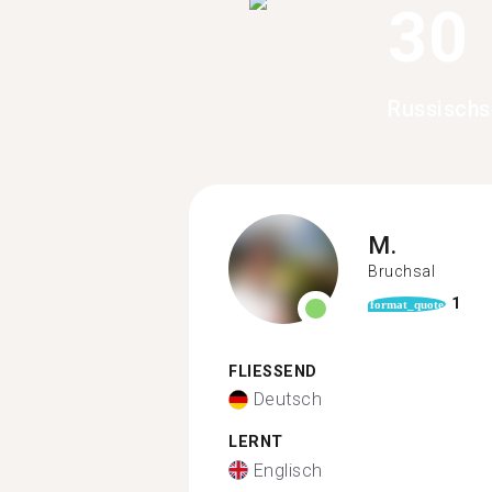
30
Russischs
M.
Bruchsal
1
format_quote
FLIESSEND
Deutsch
LERNT
Englisch