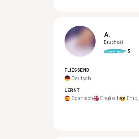
A.
Bruchsal
5
format_quote
FLIESSEND
Deutsch
LERNT
Spanisch
Englisch
Emoj