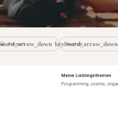
board_arrow_down
keyboard_arrow_down
Russisch
Bruchsal
Meine Lieblingsthemen
Programming, cosmis, origami