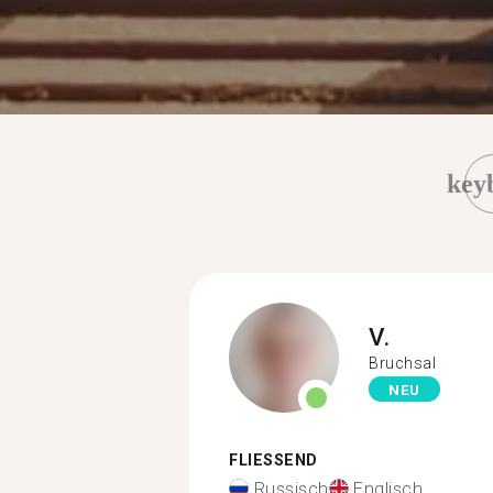
key
V.
Bruchsal
NEU
FLIESSEND
Russisch
Englisch