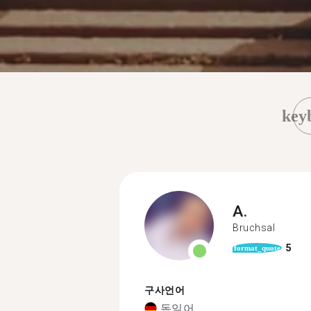
key
A.
Bruchsal
5
format_quote
구사언어
독일어