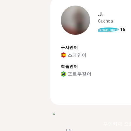
J.
Cuenca
16
format_quote
구사언어
스페인어
학습언어
포르투갈어
쿠엥카에 포