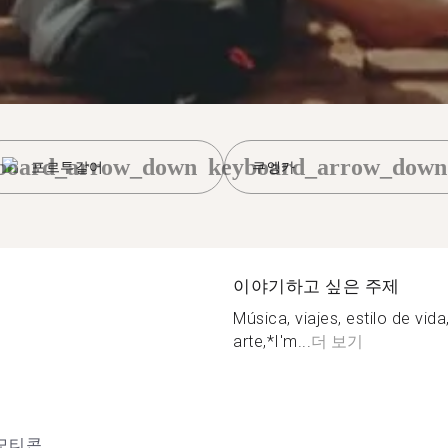
board_arrow_down
keyboard_arrow_down
포르투갈어
쿠엥카
이야기하고 싶은 주제
Música, viajes, estilo de vida,
arte,*I'm...
더 보기
모티콘