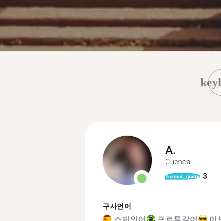
key
A.
Cuenca
3
format_quote
구사언어
스페인어
포르투갈어
이