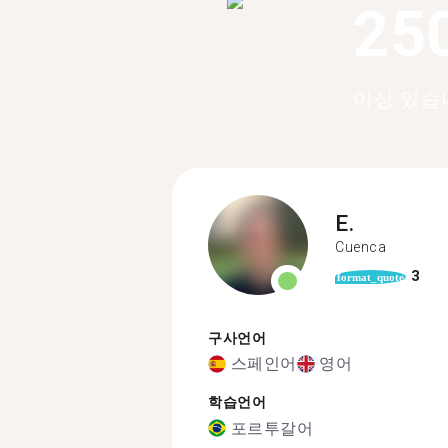
25
이상 있습
E.
Cuenca
3
format_quote
구사언어
스페인어
영어
학습언어
포르투갈어