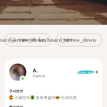
oard_arrow_down
keyboard_arrow_down
이탈리아어
쿠엥카
A.
3
format_quote
Cuenca
구사언어
스페인어
포르투갈어
이모티콘