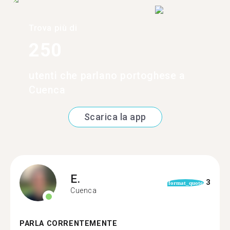
Trova più di
250
utenti che parlano portoghese a
Cuenca
Scarica la app
E.
3
format_quote
Cuenca
PARLA CORRENTEMENTE