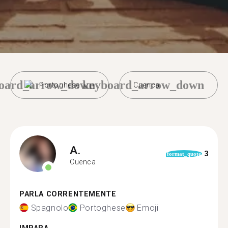
oard_arrow_down
keyboard_arrow_down
Portoghese
Cuenca
A.
3
format_quote
Cuenca
PARLA CORRENTEMENTE
Spagnolo
Portoghese
Emoji