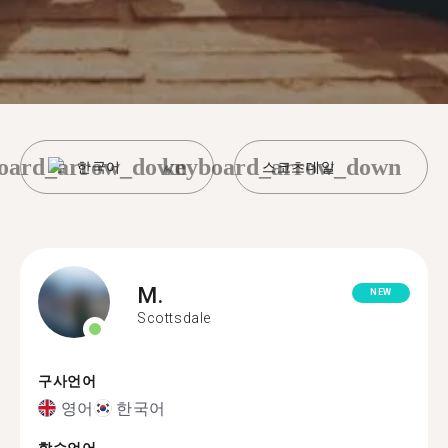
oard_arrow_down
keyboard_arrow_down
한국어
스코츠데일
M.
NEW
Scottsdale
구사언어
영어
한국어