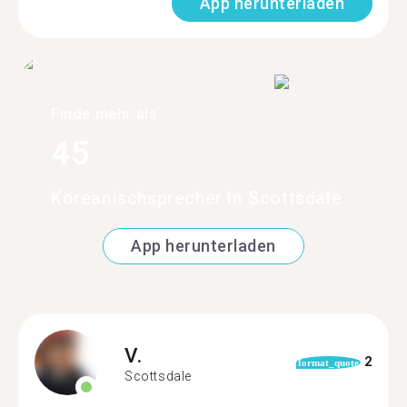
App herunterladen
Finde mehr als
45
Koreanischsprecher in Scottsdale
App herunterladen
V.
2
format_quote
Scottsdale