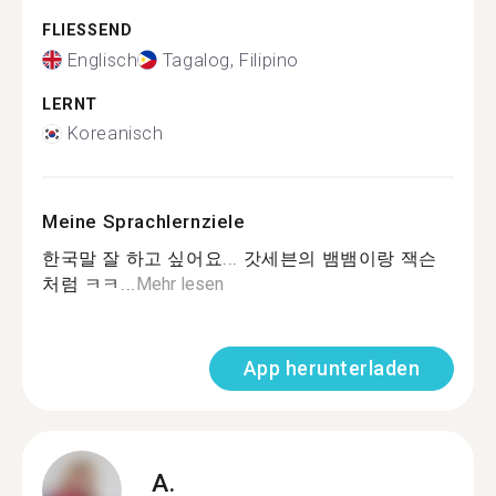
FLIESSEND
Englisch
Tagalog, Filipino
LERNT
Koreanisch
Meine Sprachlernziele
한국말 잘 하고 싶어요... 갓세븐의 뱀뱀이랑 잭슨
처럼 ㅋㅋ...
Mehr lesen
App herunterladen
A.