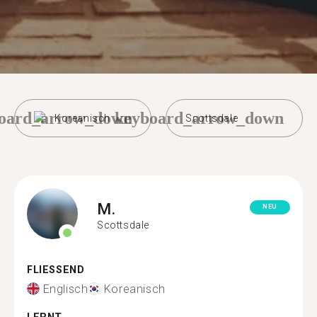
oard_arrow_down
keyboard_arrow_down
Koreanisch
Scottsdale
M.
NEU
Scottsdale
FLIESSEND
Englisch
Koreanisch