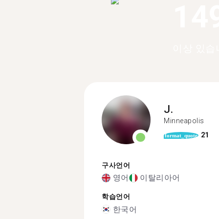
14
이상 있습
J.
Minneapolis
21
format_quote
구사언어
영어
이탈리아어
학습언어
한국어