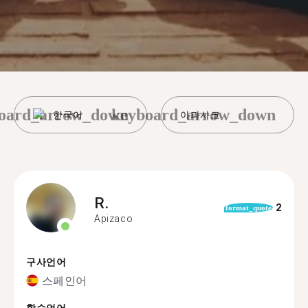
oard_arrow_down
keyboard_arrow_down
한국어
아파사코
R.
2
format_quote
Apizaco
구사언어
스페인어