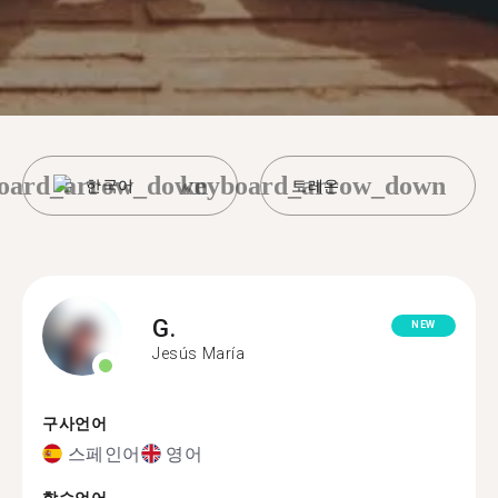
oard_arrow_down
keyboard_arrow_down
한국어
토레온
G.
NEW
Jesús María
구사언어
스페인어
영어