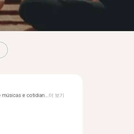
e músicas e cotidian...
더 보기