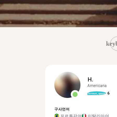
key
H.
Americana
6
format_quote
구사언어
포르투갈어
이탈리아어