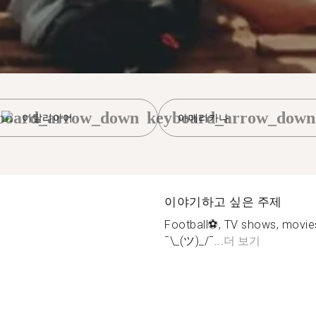
board_arrow_down
keyboard_arrow_down
이탈리아어
아메리카나
이야기하고 싶은 주제
Football⚽️, TV shows, movies️
¯\_(ツ)_/¯...
더 보기