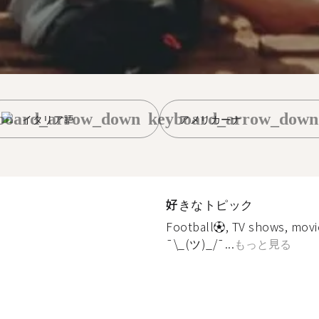
board_arrow_down
keyboard_arrow_down
イタリア語
アメリカーナ
好きなトピック
Football⚽️, TV shows, movie
¯\_(ツ)_/¯...
もっと見る