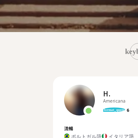
key
H.
Americana
6
format_quote
流暢
ポルトガル語
イタリア語