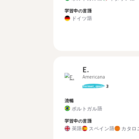
学習中の言語
ドイツ語
E.
Americana
3
format_quote
流暢
ポルトガル語
学習中の言語
英語
スペイン語
カタロ