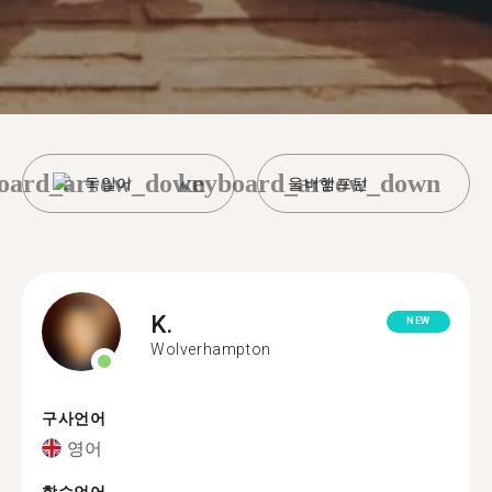
oard_arrow_down
keyboard_arrow_down
독일어
울버햄프턴
K.
NEW
Wolverhampton
구사언어
영어