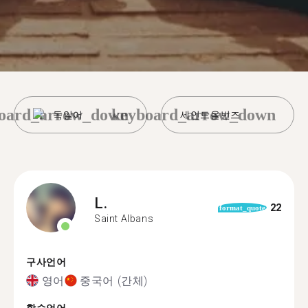
oard_arrow_down
keyboard_arrow_down
독일어
세인트올번즈
L.
22
format_quote
Saint Albans
구사언어
영어
중국어 (간체)