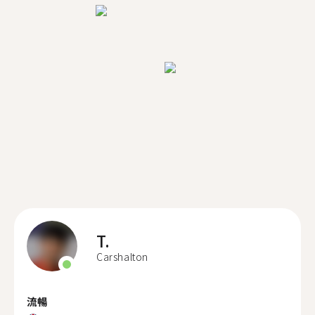
T.
Carshalton
流暢