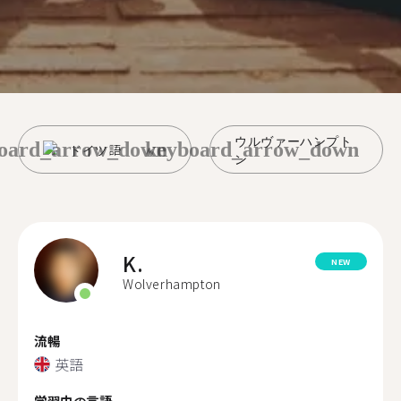
ウルヴァーハンプト
oard_arrow_down
keyboard_arrow_down
ドイツ語
ン
K.
NEW
Wolverhampton
流暢
英語
学習中の言語