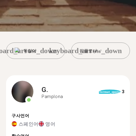
oard_arrow_down
keyboard_arrow_down
독일어
팜플로나
G.
3
format_quote
Pamplona
구사언어
스페인어
영어