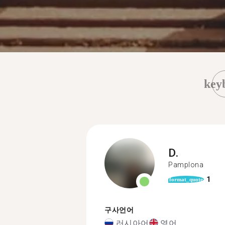
key
D.
Pamplona
1
format_quote
구사언어
러시아어
영어