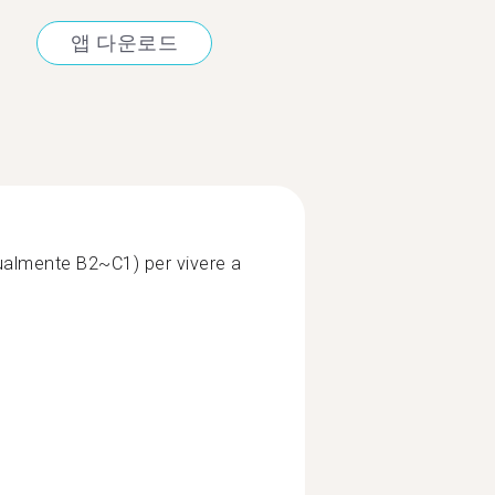
앱 다운로드
ttualmente B2~C1) per vivere a