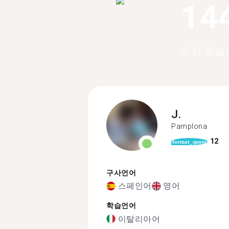
14
이상 있습
J.
Pamplona
12
format_quote
구사언어
스페인어
영어
학습언어
이탈리아어