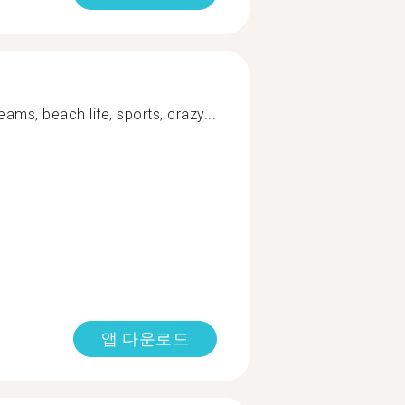
reams, beach life, sports, crazy...
앱 다운로드