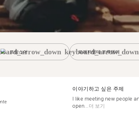
board_arrow_down
keyboard_arrow_down
프랑스어
프레지뎅테 프루뎅테
이야기하고 싶은 주제
I like meeting new people an
ente
open...
더 보기