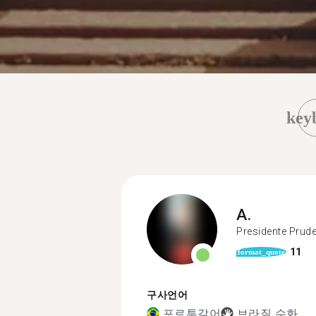
key
A.
Presidente Prud
11
format_quote
구사언어
포르투갈어
브라질 수화