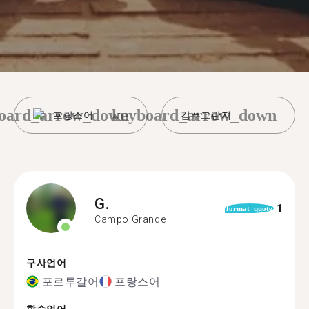
oard_arrow_down
keyboard_arrow_down
프랑스어
캄푸그란지
G.
1
format_quote
Campo Grande
구사언어
포르투갈어
프랑스어