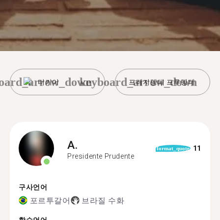
oard_arrow_down
keyboard_arrow_down
터키어
프레지뎅테 프루뎅테
A.
11
format_quote
Presidente Prudente
구사언어
포르투갈어
브라질 수화