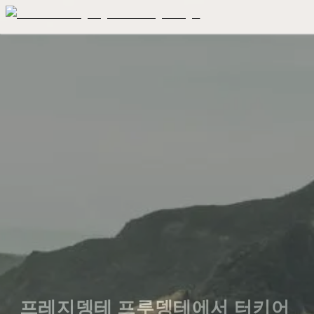
프레지뎅테 프루뎅테에서 터키어 