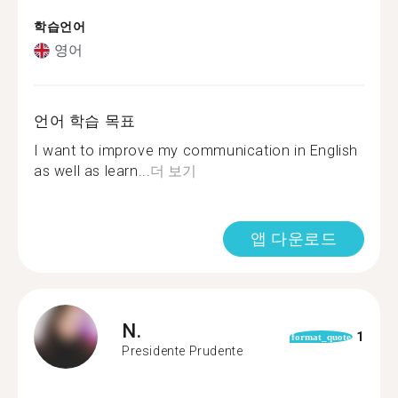
학습언어
영어
언어 학습 목표
I want to improve my communication in English
as well as learn...
더 보기
앱 다운로드
N.
1
format_quote
Presidente Prudente