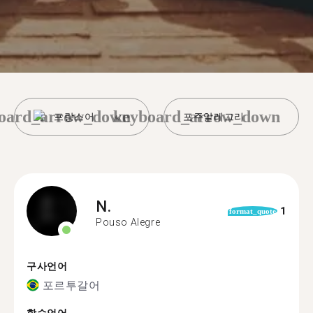
oard_arrow_down
keyboard_arrow_down
프랑스어
포주알레그리
N.
1
format_quote
Pouso Alegre
구사언어
포르투갈어