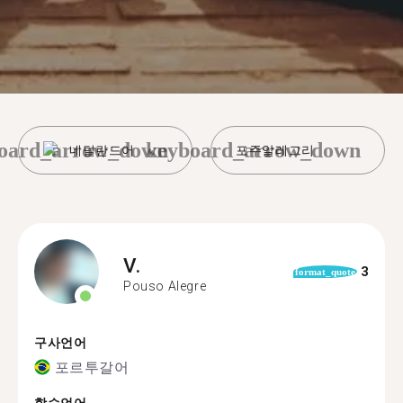
oard_arrow_down
keyboard_arrow_down
네덜란드어
포주알레그리
V.
3
format_quote
Pouso Alegre
구사언어
포르투갈어