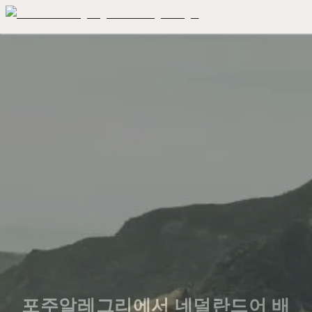
포주알레그리에서 네덜란드어 배