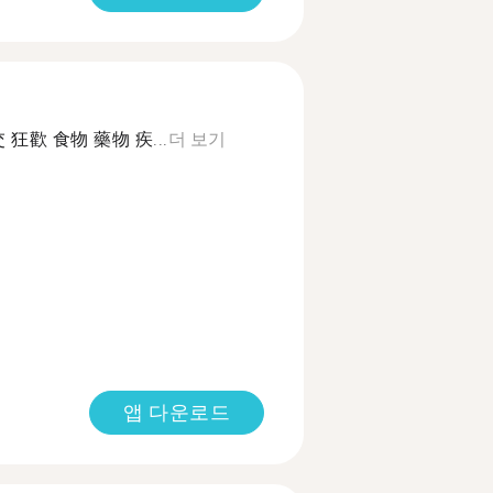
狂歡 食物 藥物 疾...
더 보기
앱 다운로드