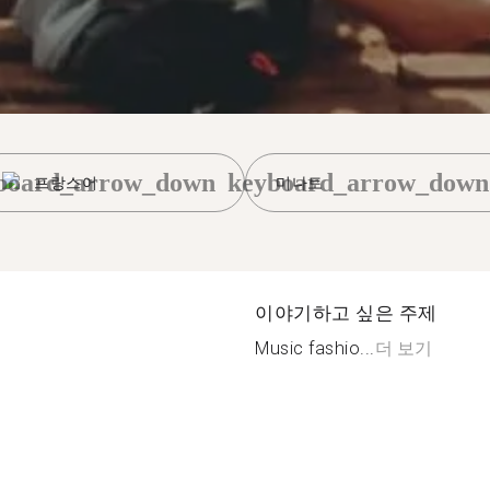
board_arrow_down
keyboard_arrow_down
프랑스어
미나토
이야기하고 싶은 주제
Music fashio...
더 보기