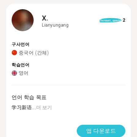
X.
2
format_quote
Lianyungang
구사언어
중국어 (간체)
학습언어
영어
언어 학습 목표
学习新语...
더 보기
앱 다운로드