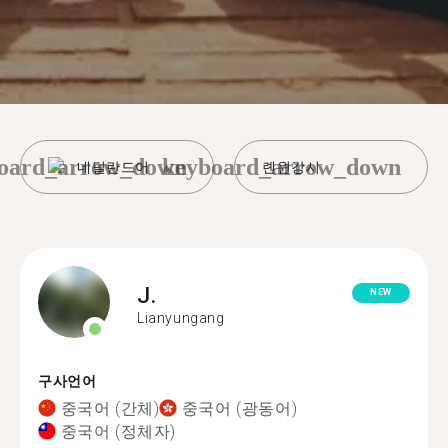
oard_arrow_down
keyboard_arrow_down
네덜란드어
롄윈강시
J.
NEW
Lianyungang
구사언어
중국어 (간체)
중국어 (광동어)
중국어 (정체자)