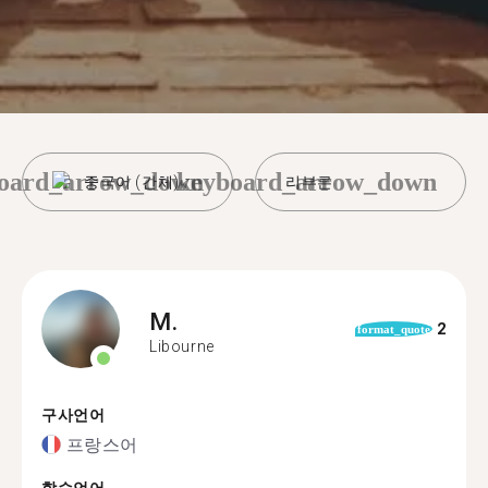
oard_arrow_down
keyboard_arrow_down
중국어 (간체)
리부른
M.
2
format_quote
Libourne
구사언어
프랑스어