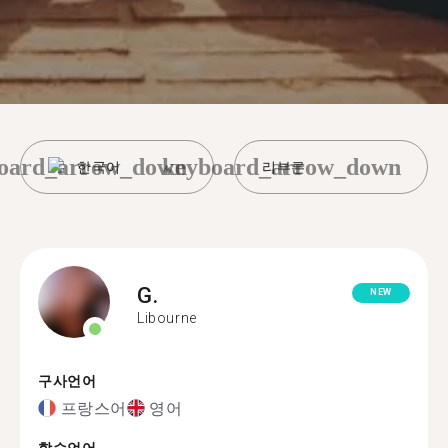
oard_arrow_down
keyboard_arrow_down
한국어
리부른
G.
NEW
Libourne
구사언어
프랑스어
영어