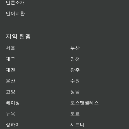
언론소개
언어교환
지역 탄뎀
서울
부산
대구
인천
대전
광주
울산
수원
고양
성남
베이징
로스앤젤레스
뉴욕
도쿄
상하이
시드니