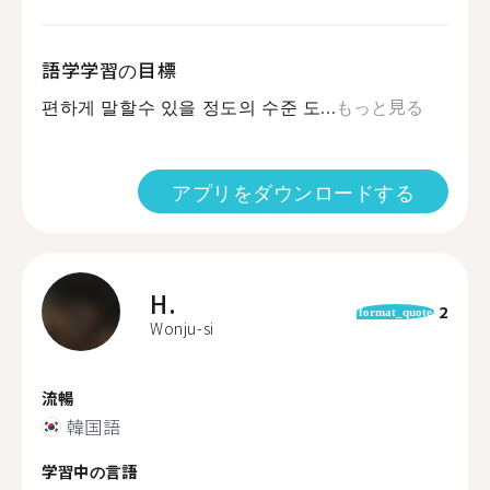
語学学習の目標
편하게 말할수 있을 정도의 수준 도...
もっと見る
アプリをダウンロードする
H.
2
format_quote
Wonju-si
流暢
韓国語
学習中の言語