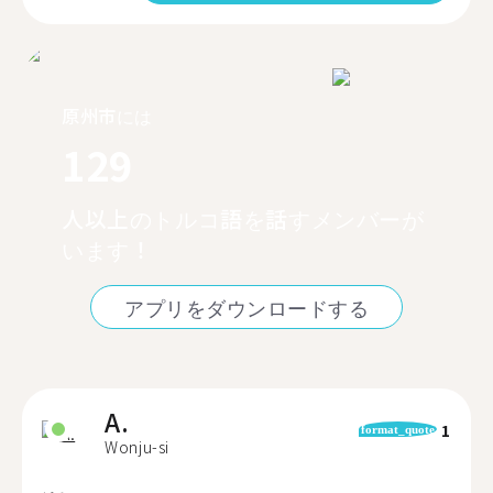
原州市には
129
人以上のトルコ語を話すメンバーが
います！
アプリをダウンロードする
A.
1
format_quote
Wonju-si