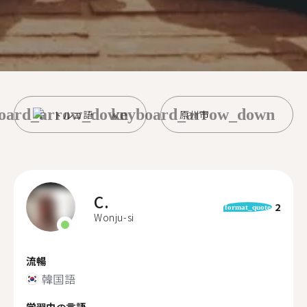
oard_arrow_down
keyboard_arrow_down
トルコ語
原州市
C.
2
format_quote
Wonju-si
流暢
韓国語
学習中の言語