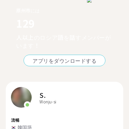
原州市には
129
人以上のロシア語を話すメンバーが
います！
アプリをダウンロードする
S.
Wonju-si
流暢
韓国語