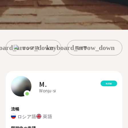
oard_arrow_down
keyboard_arrow_down
ロシア語
原州市
M.
NEW
Wonju-si
流暢
ロシア語
英語
学習中の言語