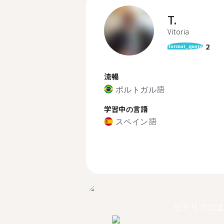
T.
Vitoria
2
format_quote
流暢
ポルトガル語
学習中の言語
スペイン語
ビトリアには