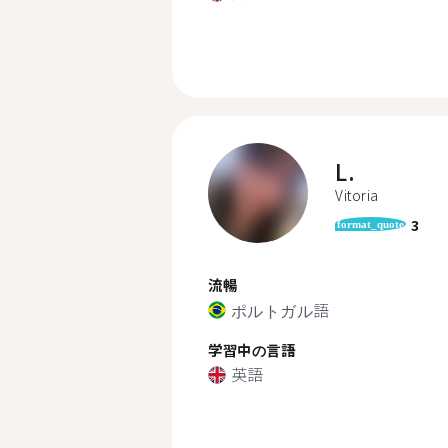
L.
Vitoria
3
format_quote
流暢
ポルトガル語
学習中の言語
英語