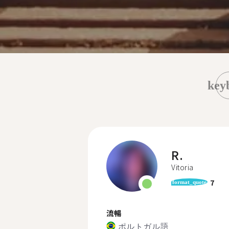
key
R.
Vitoria
7
format_quote
流暢
ポルトガル語