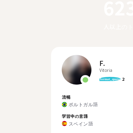
62
人以上の
F.
Vitoria
2
format_quote
流暢
ポルトガル語
学習中の言語
スペイン語