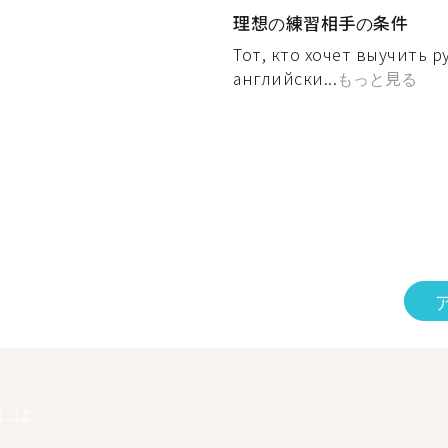
理想の練習相手の条件
Тот, кто хочет выучить 
английски...
もっと見る
には