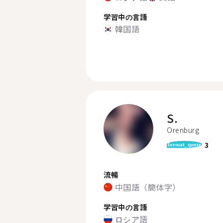
学習中の言語
韓国語
S.
Orenburg
3
format_quote
流暢
中国語（簡体字）
学習中の言語
ロシア語