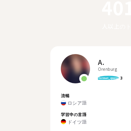
40
人以上の
A.
Orenburg
3
format_quote
流暢
ロシア語
学習中の言語
ドイツ語