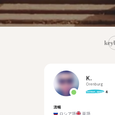
key
K.
Orenburg
4
format_quote
流暢
ロシア語
英語