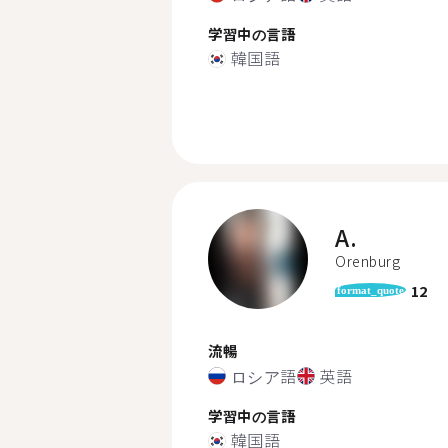
学習中の言語
韓国語
A.
Orenburg
12
format_quote
流暢
ロシア語
英語
学習中の言語
韓国語