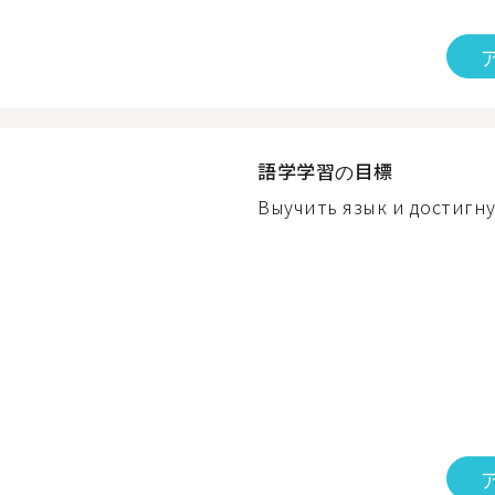
語学学習の目標
Выучить язык и достигну