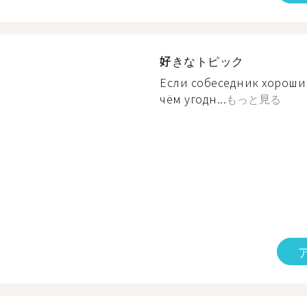
好きなトピック
Если собеседник хороший
чём угодн...
もっと見る