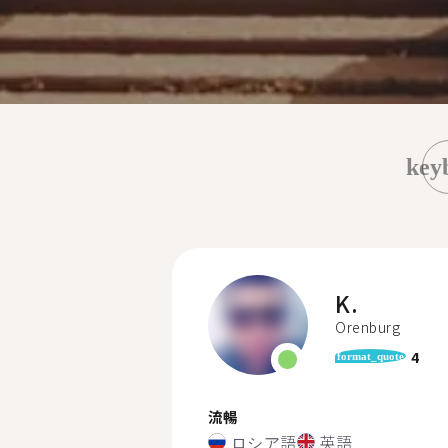
key
K.
Orenburg
4
format_quote
流暢
ロシア語
英語