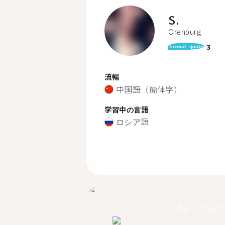
S.
Orenburg
3
format_quote
流暢
中国語（簡体字）
学習中の言語
ロシア語
オレンブルク