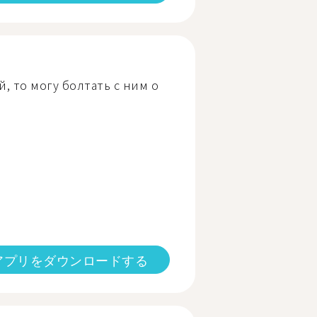
, то могу болтать с ним о
アプリをダウンロードする